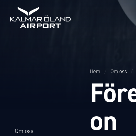
Hem
/
Om oss
/
För
on
Om oss