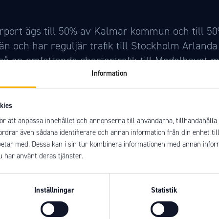
rport ägs till 50% av Kalmar kommun och till 5
n och har reguljär trafik till Stockholm Arland
så en omfattande chartertrafik till Medelhavet 
Information
rport AB(KAAB) är det bolag som i samverkan 
kies
nen och näringslivet i Kalmarregionen ska utve
ör att anpassa innehållet och annonserna till användarna, tillhandahålla 
ta Kalmar flygplats. Bolaget ska tillvarata och u
fordrar även sådana identifierare och annan information från din enhet ti
h framtida kommunikationer mellan Kalmarregio
etar med. Dessa kan i sin tur kombinera informationen med annan inform
u har använt deras tjänster.
Sverige samt övriga världen.
flugits i decennier, både militärt och civilt. Til
Inställningar
Statistik
törer jobbar vi för att utveckla flygförbindelsen
ivet och besökarna i Kalmar län med målet om fo