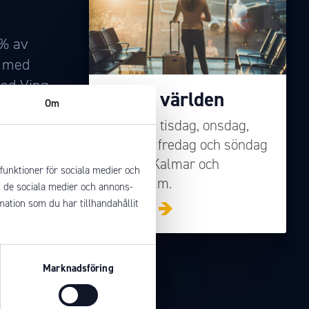
0% av
a med
med Ving
Stan i världen
Om
Måndag, tisdag, onsdag,
med
torsdag, fredag och söndag
ckla,
mellan Kalmar och
funktioner för sociala medier och
tveckla
Stockholm.
ll de sociala medier och annons-
nen och
ation som du har tillhandahållit
Läs mer
lsammans
Marknadsföring
a för de
ssilfri