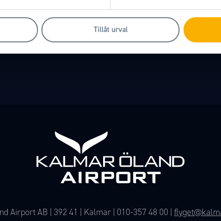
Tillåt urval
d Airport AB | 392 41 | Kalmar |
010-357 48 00
|
flyget@kalma