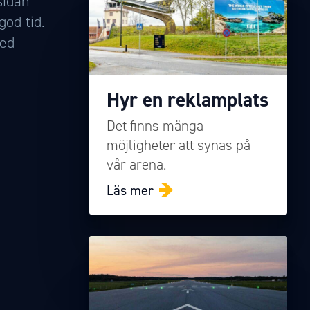
sidan
god tid.
med
Hyr en reklamplats
Det finns många
möjligheter att synas på
vår arena.
Läs mer