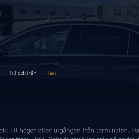
/
Till och från
/
Taxi
i
rekt till höger efter utgången från terminalen. Fö