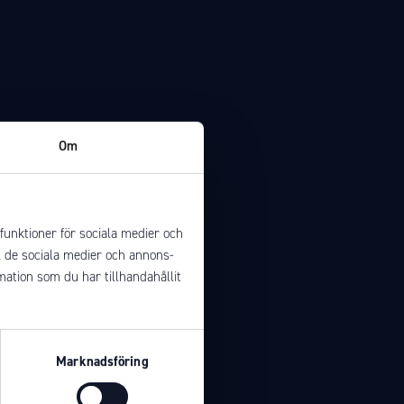
Om
funktioner för sociala medier och
ll de sociala medier och annons-
ation som du har tillhandahållit
Marknadsföring