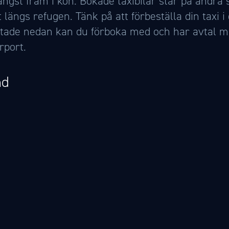
längst fram i kön. Bokade taxibilar står på andra 
längs refugen. Tänk på att förbeställa din taxi i 
istade nedan kan du förboka med och har avtal 
rport.
nd