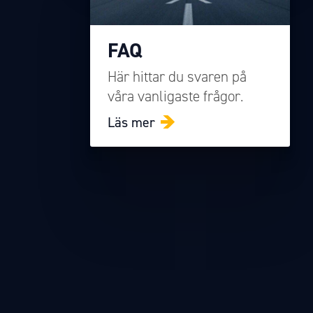
FAQ
Här hittar du svaren på
våra vanligaste frågor.
Läs mer