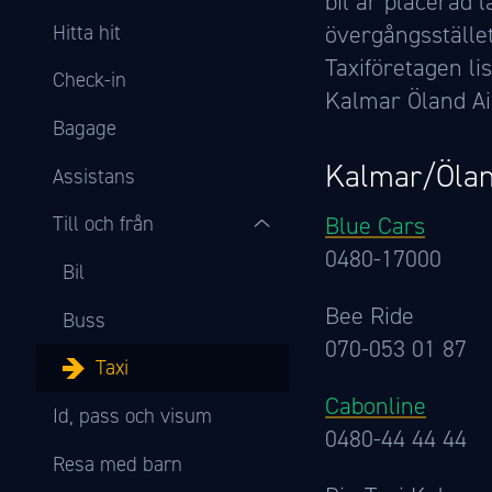
bil är placerad 
Hitta hit
övergångsstället 
Taxiföretagen l
Check-in
Kalmar Öland Ai
Bagage
Kalmar/Öla
Assistans
Blue Cars
Till och från
0480-17000
Bil
Bee Ride
Buss
070-053 01 87
Taxi
Cabonline
Id, pass och visum
0480-44 44 44
Resa med barn