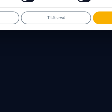
delsbolag
Tillåt urval