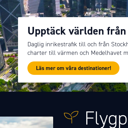
Upptäck världen från
Daglig inrikestrafik till och från Stoc
charter till värmen och Medelhavet m
Läs mer om våra destinationer!
Flygp